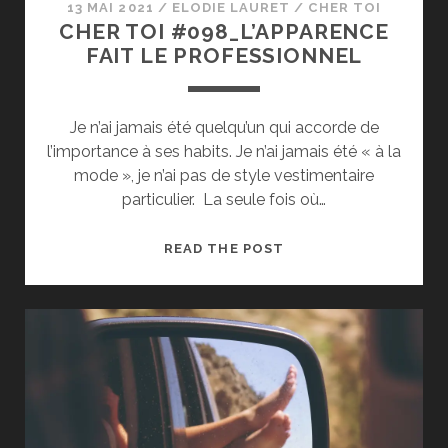
13 MAI 2021
/
ELODIE LAURET
/
CHER TOI
CHER TOI #098_L’APPARENCE
FAIT LE PROFESSIONNEL
Je n’ai jamais été quelqu’un qui accorde de
l’importance à ses habits. Je n’ai jamais été « à la
mode », je n’ai pas de style vestimentaire
particulier. La seule fois où…
CHER
READ THE POST
TOI
#098_L’APPARENCE
FAIT
LE
PROFESSIONNEL