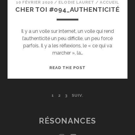
10 FÉVRIER 2020
/
ELODIE LAURET
/
ACCUEIL
CHER TOI #094_AUTHENTICITÉ
Il y a un voile sur internet, un voile qui rend
l’authenticité un peu difficile, un peu forcé
parfois. Il y a les réflexions, le « ce qui va
marcher », la…
CHER
READ THE POST
TOI
#094_AUTHENTICITÉ
PAGINATION
1
2
3
SUIV.
DES
PUBLICATIONS
RÉSONANCES