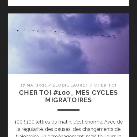
TOI
#101_LES
TRUCS
CHIANTS
QUI
PRENNENT
DU
TEMPS
ET
DE
L’ESPACE
MENTAL
17 MAI 2021
/
ELODIE LAURET
/
CHER TOI
CHER TOI #100_ MES CYCLES
MIGRATOIRES
100 ! 100 lettres du matin, c’est énorme. Avec de
la régularité, des pauses, des changements de
trajectoire, un déménagement, mais toujours la