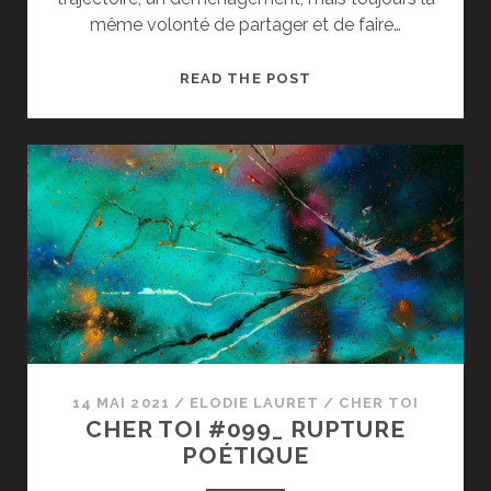
même volonté de partager et de faire…
CHER
READ THE POST
TOI
#100_
MES
CYCLES
MIGRATOIRES
14 MAI 2021
/
ELODIE LAURET
/
CHER TOI
CHER TOI #099_ RUPTURE
POÉTIQUE