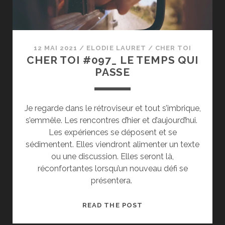
12 MAI 2021
/
ELODIE LAURET
/
CHER TOI
CHER TOI #097_ LE TEMPS QUI
PASSE
Je regarde dans le rétroviseur et tout s’imbrique,
s’emmêle. Les rencontres d’hier et d’aujourd’hui.
Les expériences se déposent et se
sédimentent. Elles viendront alimenter un texte
ou une discussion. Elles seront là,
réconfortantes lorsqu’un nouveau défi se
présentera.
CHER
READ THE POST
TOI