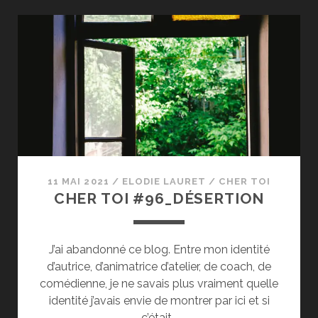
#097_
LE
TEMPS
QUI
PASSE
11 MAI 2021
/
ELODIE LAURET
/
CHER TOI
CHER TOI #96_DÉSERTION
J’ai abandonné ce blog. Entre mon identité
d’autrice, d’animatrice d’atelier, de coach, de
comédienne, je ne savais plus vraiment quelle
identité j’avais envie de montrer par ici et si
c’était…