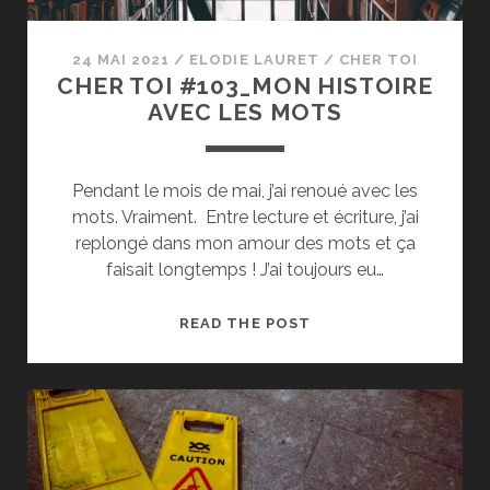
24 MAI 2021
/
ELODIE LAURET
/
CHER TOI
CHER TOI #103_MON HISTOIRE
AVEC LES MOTS
Pendant le mois de mai, j’ai renoué avec les
mots. Vraiment. Entre lecture et écriture, j’ai
replongé dans mon amour des mots et ça
faisait longtemps ! J’ai toujours eu…
CHER
READ THE POST
TOI
#103_MON
HISTOIRE
AVEC
LES
MOTS