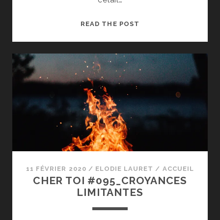
CHER
READ THE POST
TOI
#96_DÉSERTION
11 FÉVRIER 2020
/
ELODIE LAURET
/
ACCUEIL
CHER TOI #095_CROYANCES
LIMITANTES