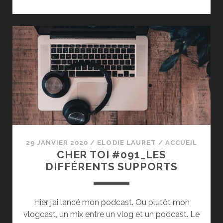
TOI
#092_
LE
GOÛT
DE
LA
LECTURE
29 JANVIER 2020
/
ELODIE LAURET
/
ACCUEIL
CHER TOI #091_LES
DIFFÉRENTS SUPPORTS
Hier j’ai lancé mon podcast. Ou plutôt mon
vlogcast, un mix entre un vlog et un podcast. Le