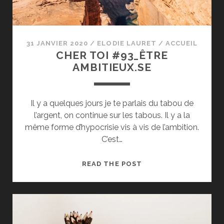
31 JANVIER 2020
/
ELODIE LAURET
/
ACCUEIL
CHER TOI #93_ÊTRE
AMBITIEUX.SE
Il y a quelques jours je te parlais du tabou de
l’argent, on continue sur les tabous. Il y a la
même forme d’hypocrisie vis à vis de l’ambition.
C’est…
CHER
READ THE POST
TOI
#93_ÊTRE
AMBITIEUX.SE