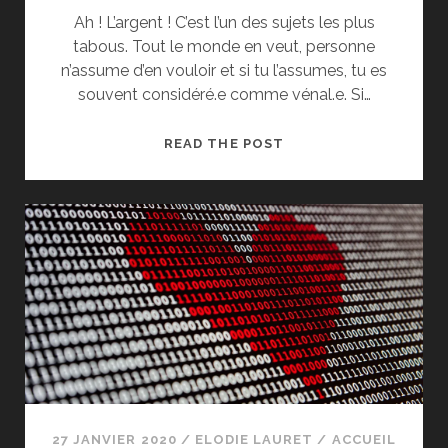
Ah ! L’argent ! C’est l’un des sujets les plus
tabous. Tout le monde en veut, personne
n’assume d’en vouloir et si tu l’assumes, tu es
souvent considéré.e comme vénal.e. Si…
CHER
READ THE POST
TOI
#90_MONEY
MONEY
!
27 JANVIER 2020
/
ELODIE LAURET
/
ACCUEIL