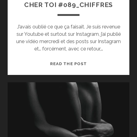
CHER TOI #089_CHIFFRES
J’avais oublié ce que ça faisait. Je suis revenue
sur Youtube et surtout sur Instagram, j’ai publié
une vidéo mercredi et des posts sur Instagram
et… forcément, avec ce retour,…
CHER
READ THE POST
TOI
#089_CHIFFRES