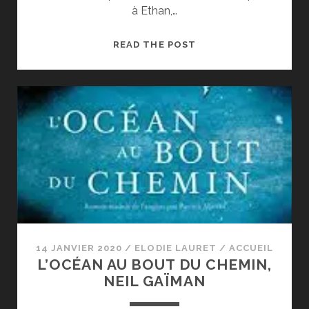
à Ethan,…
CHER
READ THE POST
TOI
#086_CHANGER
D’AVIS
14 JANVIER 2020
/
ELODIE LAURET
/
ACCUEIL
L’OCÉAN AU BOUT DU CHEMIN,
NEIL GAÏMAN