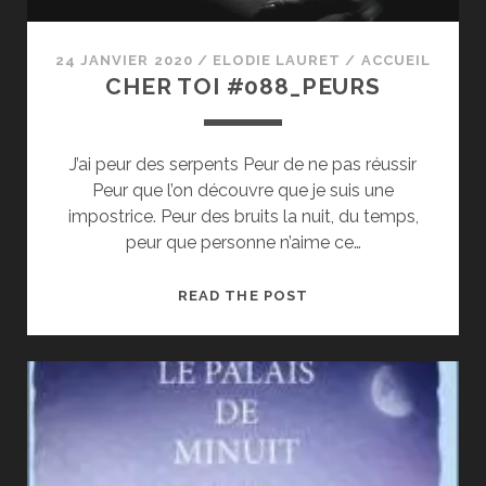
24 JANVIER 2020
/
ELODIE LAURET
/
ACCUEIL
CHER TOI #088_PEURS
J’ai peur des serpents Peur de ne pas réussir
Peur que l’on découvre que je suis une
impostrice. Peur des bruits la nuit, du temps,
peur que personne n’aime ce…
CHER
READ THE POST
TOI
#088_PEURS