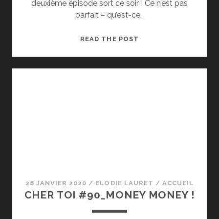
deuxième épisode sort ce soir ! Ce n’est pas
parfait – qu’est-ce…
CHER
READ THE POST
TOI
#091_LES
DIFFÉRENTS
SUPPORTS
28 JANVIER 2020
/
ELODIE LAURET
/
ACCUEIL
CHER TOI #90_MONEY MONEY !