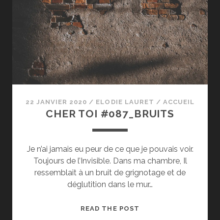
CARLOS
RUIZ
ZAFON
22 JANVIER 2020
/
ELODIE LAURET
/
ACCUEIL
CHER TOI #087_BRUITS
Je n’ai jamais eu peur de ce que je pouvais voir.
Toujours de l’Invisible. Dans ma chambre, Il
ressemblait à un bruit de grignotage et de
déglutition dans le mur…
CHER
READ THE POST
TOI