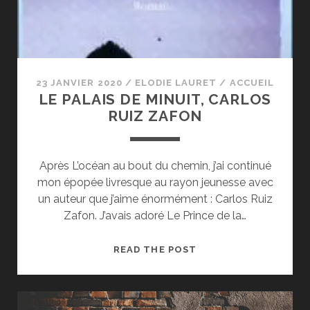
23 JANVIER 2020
/
ELODIE LAURET
/
ACCUEIL
LE PALAIS DE MINUIT, CARLOS
RUIZ ZAFON
Après L’océan au bout du chemin, j’ai continué
mon épopée livresque au rayon jeunesse avec
un auteur que j’aime énormément : Carlos Ruiz
Zafon. J’avais adoré Le Prince de la…
LE
READ THE POST
PALAIS
DE
MINUIT,