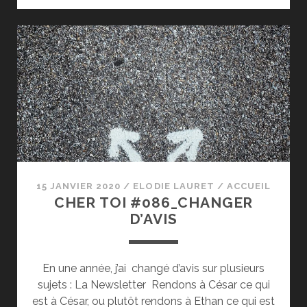
#087_BRUITS
15 JANVIER 2020
/
ELODIE LAURET
/
ACCUEIL
CHER TOI #086_CHANGER
D’AVIS
En une année, j’ai changé d’avis sur plusieurs
sujets : La Newsletter Rendons à César ce qui
est à César, ou plutôt rendons à Ethan ce qui est