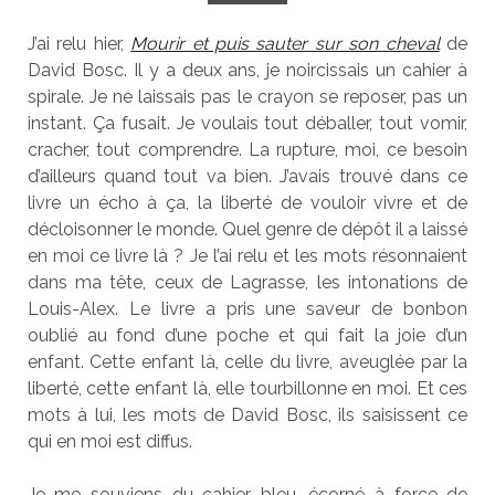
J’ai relu hier,
Mourir et puis sauter sur son cheval
de
David Bosc. Il y a deux ans, je noircissais un cahier à
spirale. Je ne laissais pas le crayon se reposer, pas un
instant. Ça fusait. Je voulais tout déballer, tout vomir,
cracher, tout comprendre. La rupture, moi, ce besoin
d’ailleurs quand tout va bien. J’avais trouvé dans ce
livre un écho à ça, la liberté de vouloir vivre et de
décloisonner le monde. Quel genre de dépôt il a laissé
en moi ce livre là ? Je l’ai relu et les mots résonnaient
dans ma tête, ceux de Lagrasse, les intonations de
Louis-Alex. Le livre a pris une saveur de bonbon
oublié au fond d’une poche et qui fait la joie d’un
enfant. Cette enfant là, celle du livre, aveuglée par la
liberté, cette enfant là, elle tourbillonne en moi. Et ces
mots à lui, les mots de David Bosc, ils saisissent ce
qui en moi est diffus.
Je me souviens du cahier bleu, écorné à force de