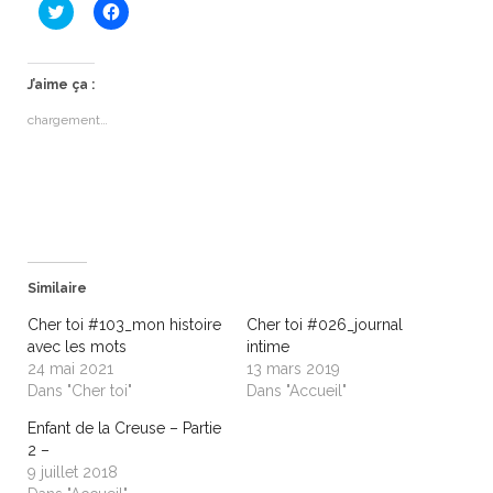
C
C
l
l
i
i
q
q
u
u
e
e
J’aime ça :
z
z
p
p
chargement…
o
o
u
u
r
r
p
p
a
a
r
r
t
t
a
a
g
g
e
e
r
r
s
s
Similaire
u
u
r
r
T
F
Cher toi #103_mon histoire
Cher toi #026_journal
w
a
avec les mots
intime
i
c
t
e
24 mai 2021
13 mars 2019
t
b
Dans "Cher toi"
Dans "Accueil"
e
o
r
o
(
k
Enfant de la Creuse – Partie
o
(
2 –
u
o
v
u
9 juillet 2018
r
v