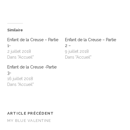
a
a
r
r
t
t
a
a
g
g
e
e
r
r
s
s
Similaire
u
u
r
r
T
F
Enfant de la Creuse – Partie
Enfant de la Creuse – Partie
w
a
1-
2 –
i
c
t
e
2 juillet 2018
9 juillet 2018
t
b
Dans "Accueil"
Dans "Accueil"
e
o
r
o
(
k
Enfant de la Creuse -Partie
o
(
3-
u
o
v
u
16 juillet 2018
r
v
Dans "Accueil"
e
r
d
e
a
d
n
a
s
n
u
s
n
u
e
n
ARTICLE PRÉCÉDENT
n
e
o
n
MY BLUE VALENTINE
u
o
v
u