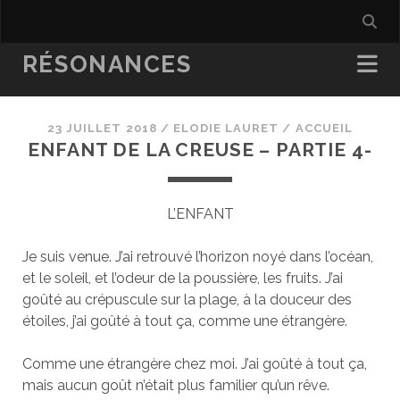
RÉSONANCES
23 JUILLET 2018
/
ELODIE LAURET
/
ACCUEIL
ENFANT DE LA CREUSE – PARTIE 4-
L’ENFANT
Je suis venue. J’ai retrouvé l’horizon noyé dans l’océan,
et le soleil, et l’odeur de la poussière, les fruits. J’ai
goûté au crépuscule sur la plage, à la douceur des
étoiles, j’ai goûté à tout ça, comme une étrangère.
Comme une étrangère chez moi. J’ai goûté à tout ça,
mais aucun goût n’était plus familier qu’un rêve.