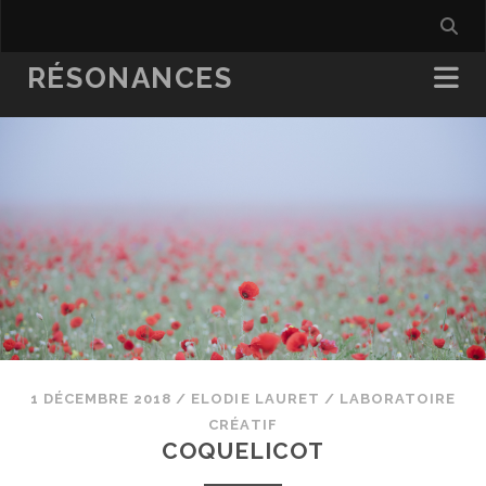
RÉSONANCES
1 DÉCEMBRE 2018
/
ELODIE LAURET
/
LABORATOIRE
CRÉATIF
COQUELICOT