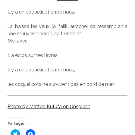
Il y a un coquelicot entre nous.
J’ai baissé les yeux, j’ai failli l’arracher, ça ressemblait à
une mauvaise herbe, ça tremblait.
Moi avec.
Il a éclos sur tes lèvres.
Il y a un coquelicot entre nous,
les coquelicots ne survivent pas en bord de mer.
Photo by
Matteo Kutufa
on
Unsplash
Partager :
C
C