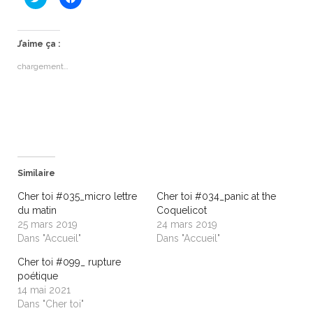
l
l
i
i
q
q
u
u
e
e
J’aime ça :
z
z
p
p
chargement…
o
o
u
u
r
r
p
p
a
a
r
r
t
t
a
a
g
g
e
e
r
r
s
s
Similaire
u
u
r
r
T
F
Cher toi #035_micro lettre
Cher toi #034_panic at the
w
a
du matin
Coquelicot
i
c
t
e
25 mars 2019
24 mars 2019
t
b
Dans "Accueil"
Dans "Accueil"
e
o
r
o
(
k
Cher toi #099_ rupture
o
(
poétique
u
o
v
u
14 mai 2021
r
v
Dans "Cher toi"
e
r