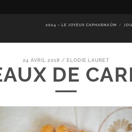
2024 – LE JOYEUX CAPHARNAÜM
JOU
24 AVRIL 2018 /
ELODIE LAURET
AUX DE CA