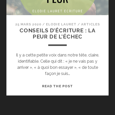
25 MARS 2020
/
ELODIE LAURET
/
ARTICLES
CONSEILS D’ÉCRITURE : LA
PEUR DE L’ÉCHEC
Il y a cette petite voix dans notre tête, claire,
identifiable. Celle qui dit : « je ne vais pas y
arriver », « à quoi bon essayer », « de toute
façon je suis…
CONSEILS
READ THE POST
D’ÉCRITURE
:
LA
PEUR