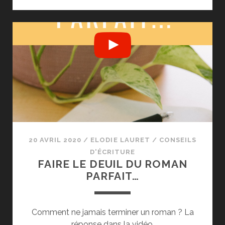
STRUCTURER
UN
ROMAN
?
–
LA
MÉTHODE
SAVE
THE
CAT
20 AVRIL 2020
/
ELODIE LAURET
/
CONSEILS
D'ÉCRITURE
FAIRE LE DEUIL DU ROMAN
PARFAIT…
Comment ne jamais terminer un roman ? La
réponse dans la vidéo.