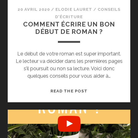
20 AVRIL 2020
/
ELODIE LAURET
/
CONSEILS
D'ÉCRITURE
COMMENT ÉCRIRE UN BON
DÉBUT DE ROMAN ?
Le début de votre roman est super important.
Le lecteur va décider dans les premières pages
s’il poursuit ou non sa lecture. Voici donc
quelques conseils pour vous aider à…
COMMENT
READ THE POST
ÉCRIRE
UN
BON
DÉBUT
DE
ROMAN