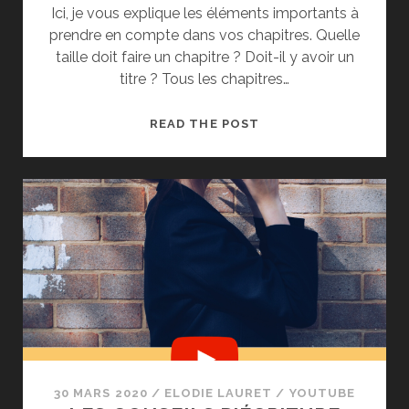
Ici, je vous explique les éléments importants à
prendre en compte dans vos chapitres. Quelle
taille doit faire un chapitre ? Doit-il y avoir un
titre ? Tous les chapitres…
COMMENT
READ THE POST
ÉCRIRE
UN
BON
CHAPITRE
?
30 MARS 2020
/
ELODIE LAURET
/
YOUTUBE