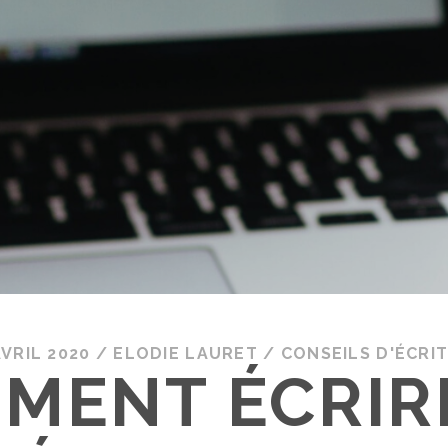
AVRIL 2020
/
ELODIE LAURET
/
CONSEILS D'ÉCRI
MENT ÉCRIR