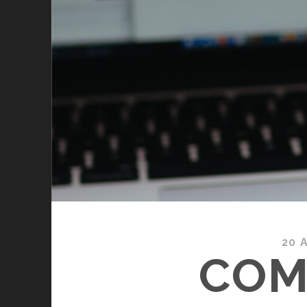
20 
COM