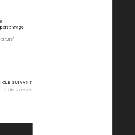
la
u personnage
criture"
ICLE SUIVANT
E D’UN ROMAN