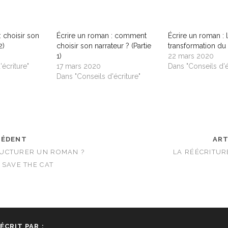
: choisir son
Écrire un roman : comment
Écrire un roman : 
2)
choisir son narrateur ? (Partie
transformation d
1)
22 mars 2020
'écriture"
17 mars 2020
Dans "Conseils d'é
Dans "Conseils d'écriture"
CÉDENT
ART
UCTURER UN ROMAN ?
LA RÉÉCRITUR
 SAVE THE CAT
ÉCRIT PAR :