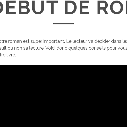
DÉBUT DE RO
tre roman est super important. Le lecteur va décider dans le
suit ou non sa lecture. Voici donc quelques conseils pour vous
re livre.