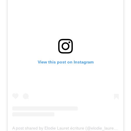
View this post on Instagram
A post shared by Elodie Lauret écriture (@elodie_lauret_ecriture)