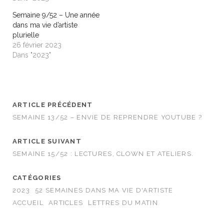
(
k
o
(
Semaine 9/52 – Une année
u
o
v
u
dans ma vie d’artiste
r
v
plurielle
e
r
d
e
26 février 2023
a
d
n
a
Dans "2023"
s
n
u
s
n
u
e
n
n
e
o
n
u
o
ARTICLE PRÉCÉDENT
v
u
e
v
SEMAINE 13/52 – ENVIE DE REPRENDRE YOUTUBE ?
l
e
l
l
e
l
f
e
ARTICLE SUIVANT
e
f
n
e
SEMAINE 15/52 : LECTURES, CLOWN ET ATELIERS.
ê
n
t
ê
r
t
CATÉGORIES
e
r
)
e
2023
52 SEMAINES DANS MA VIE D'ARTISTE
)
ACCUEIL
ARTICLES
LETTRES DU MATIN