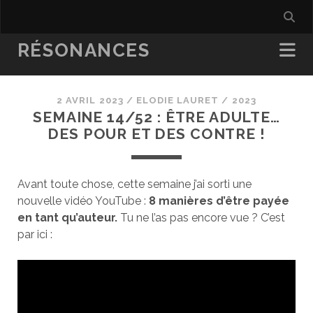
RÉSONANCES
2 AVRIL 2023
/
ELODIE LAURET
/
2023
SEMAINE 14/52 : ÊTRE ADULTE…
DES POUR ET DES CONTRE !
Avant toute chose, cette semaine j’ai sorti une
nouvelle vidéo YouTube :
8 manières d’être payée
en tant qu’auteur.
Tu ne l’as pas encore vue ? C’est
par ici :