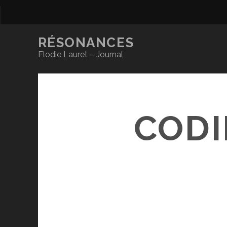
RÉSONANCES
Elodie Lauret – Journal
CODI