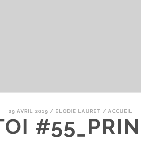
29 AVRIL 2019
/
ELODIE LAURET
/
ACCUEIL
TOI #55_PRI