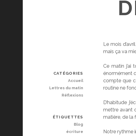
D
Le mois d’avri
mais ça va mie
Ce matin j’ai 
énormément de 
CATÉGORIES
compte que ce 
Accueil
routine ne fon
Lettres du matin
Réflexions
D’habitude j’é
mettre avant d
matière, de la f
ÉTIQUETTES
Blog
Notre rythme i
écriture