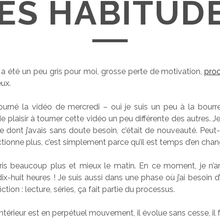
ES HABITUD
l a été un peu gris pour moi, grosse perte de motivation,
proc
ux.
tourné la vidéo de mercredi – oui je suis un peu à la bourre ^
plaisir à tourner cette vidéo un peu différente des autres. J
dont j’avais sans doute besoin, c’était de nouveauté. Peut
ctionne plus, c’est simplement parce qu’il est temps d’en chan
cris beaucoup plus et mieux le matin. En ce moment, je n’a
ix-huit heures ! Je suis aussi dans une phase où j’ai besoin d
iction : lecture, séries, ça fait partie du processus.
ntérieur est en perpétuel mouvement, il évolue sans cesse, il 