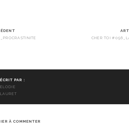
CÉDENT
ART
4_PROCRASTINITE
CHER TOI #056_L
ÉCRIT PAR :
ELODIE
LAURET
MIER À COMMENTER