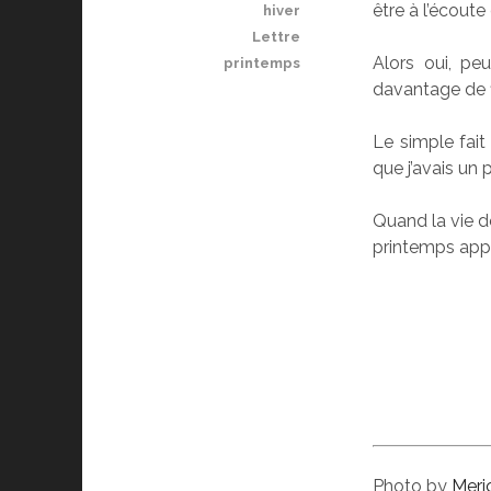
être à l’écoute
hiver
Lettre
Alors oui, pe
printemps
davantage de fi
Le simple fait
que j’avais un
Quand la vie de
printemps appa
Photo by
Meri