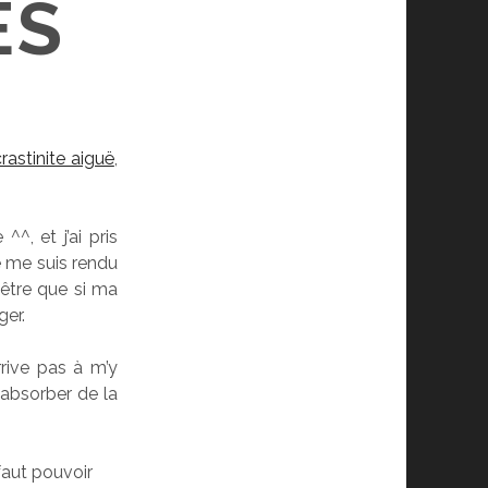
ES
rastinite aiguë
,
^, et j’ai pris
e me suis rendu
-être que si ma
ger.
rrive pas à m’y
’absorber de la
faut pouvoir