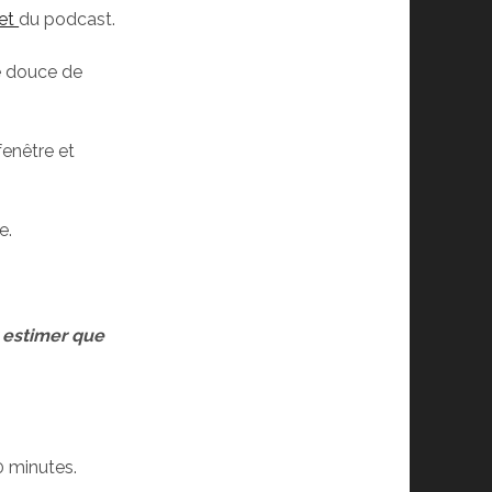
 et
du podcast.
ve douce de
fenêtre et
e.
r estimer que
0 minutes.