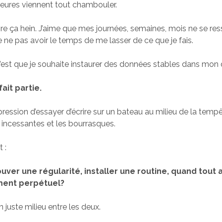
eures viennent tout chambouler.
dore ça hein. J’aime que mes journées, semaines, mois ne se re
de ne pas avoir le temps de me lasser de ce que je fais.
est que je souhaite instaurer des données stables dans mon 
fait partie.
impression d’essayer d’écrire sur un bateau au milieu de la tem
 incessantes et les bourrasques.
 :
er une régularité, installer une routine, quand tout a
ent perpétuel?
un juste milieu entre les deux.