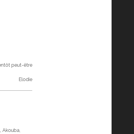
entôt peut-être
Elodie
l, Akouba,