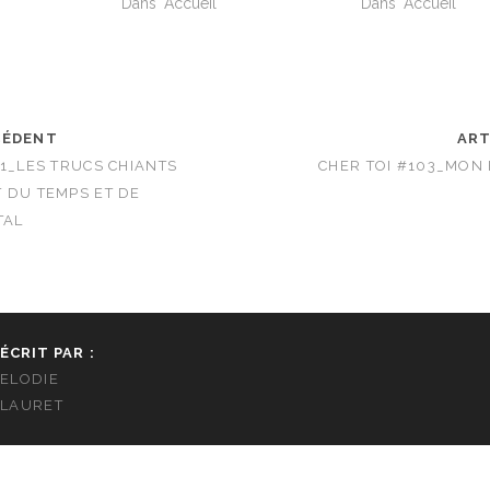
Dans "Accueil"
Dans "Accueil"
CÉDENT
ART
01_LES TRUCS CHIANTS
CHER TOI #103_MON 
 DU TEMPS ET DE
TAL
ÉCRIT PAR :
ELODIE
LAURET