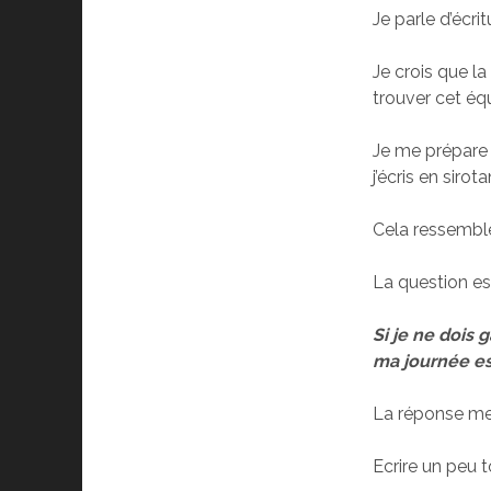
Je parle d’écrit
Je crois que la
trouver cet équ
Je me prépare 
j’écris en siro
Cela ressemble
La question est
Si je ne dois 
ma journée est
La réponse me 
Ecrire un peu t