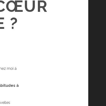
 CŒUR
 ?
chez moi à
abitudes à
velles