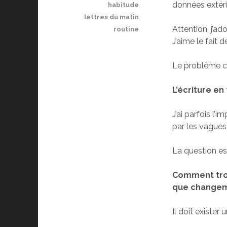
données extéri
habitude
lettres du matin
Attention, j’a
routine
J’aime le fait 
Le problème c’
L’écriture en 
J’ai parfois l’
par les vagues
La question est
Comment trouv
que changem
Il doit exister 