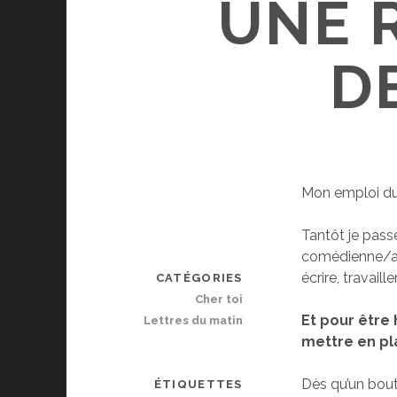
UNE 
D
Mon emploi du
Tantôt je passe
comédienne/ani
écrire, travail
CATÉGORIES
Cher toi
Et pour être 
Lettres du matin
mettre en pl
Dès qu’un bout
ÉTIQUETTES