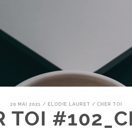
20 MAI 2021
/
ELODIE LAURET
/
CHER TOI
 TOI #102_