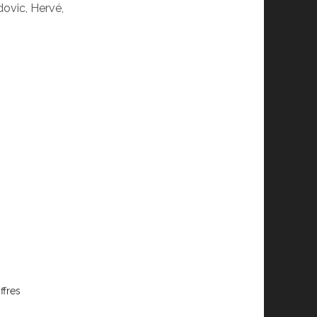
dovic, Hervé,
ffres