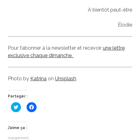
À bientôt peut-être
Élodie
Pour t’abonner à la newsletter et recevoir
une lettre
exclusive chaque dimanche.
Photo by
Katrina
on
Unsplash
Partager :
C
C
l
l
i
i
q
q
u
u
e
e
J’aime ça :
z
z
p
p
chargement…
o
o