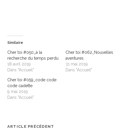
u
u
r
r
p
p
a
a
r
r
t
t
a
a
g
g
e
e
r
r
s
s
Similaire
u
u
r
r
T
F
Cher toi #050_à la
Cher toi #062_Nouvelles
w
a
recherche du temps perdu
aventures
i
c
t
e
18 avril 2019
31 mai 2019
t
b
Dans "Accueil"
Dans "Accueil"
e
o
r
o
(
k
Cher toi #059_code code
o
(
code cadette
u
o
v
u
9 mai 2019
r
v
Dans "Accueil"
e
r
d
e
a
d
n
a
s
n
u
s
n
u
e
n
ARTICLE PRÉCÉDENT
n
e