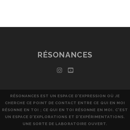
RÉSONANCES
instagram
youtube
RÉSONANCES EST UN ESPACE D'EXPRESSION OÙ JE
CHERCHE CE POINT DE CONTACT ENTRE CE QUI EN MOI
RÉSONNE EN TOI ; CE QUI EN TOI RÉSONNE EN MOI. C'EST
UN ESPACE D'EXPLORATIONS ET D'EXPÉRIMENTATIONS.
UNE SORTE DE LABORATOIRE OUVERT.