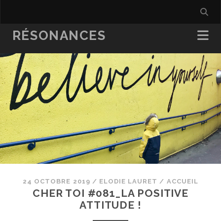
RÉSONANCES
24 OCTOBRE 2019
/
ELODIE LAURET
/
ACCUEIL
CHER TOI #081_LA POSITIVE
ATTITUDE !