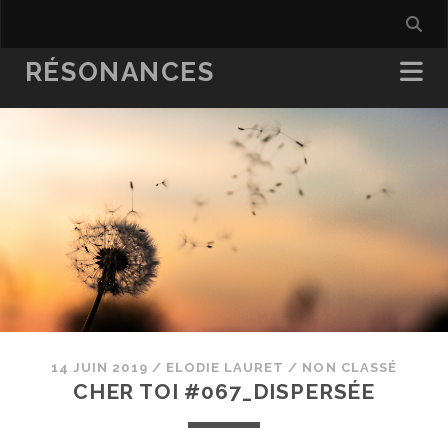
RÉSONANCES
14 JUIN 2019
/
ELODIE LAURET
/
NON CLASSÉ
CHER TOI #067_DISPERSÉE