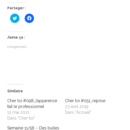
Partager :
C
C
l
l
i
i
q
q
u
u
e
e
J’aime ça :
z
z
p
p
chargement…
o
o
u
u
r
r
p
p
a
a
r
r
t
t
a
a
g
g
e
e
r
r
s
s
Similaire
u
u
r
r
T
F
Cher toi #098_l’apparence
Cher toi #051_reprise
w
a
fait le professionnel
23 avril 2019
i
c
t
e
13 mai 2021
Dans "Accueil"
t
b
Dans "Cher toi"
e
o
r
o
(
k
Semaine 11/56 – Des bulles