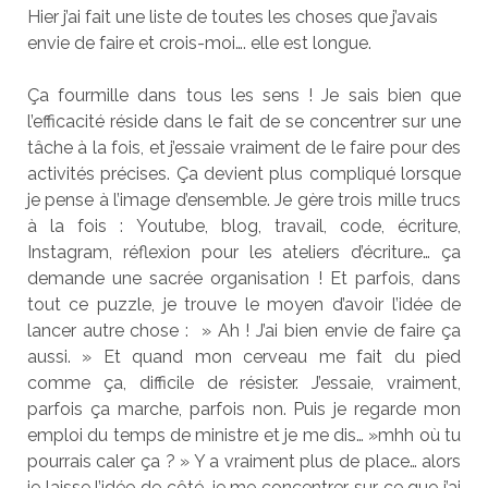
Hier j’ai fait une liste de toutes les choses que j’avais
envie de faire et crois-moi…. elle est longue.
Ça fourmille dans tous les sens ! Je sais bien que
l’efficacité réside dans le fait de se concentrer sur une
tâche à la fois, et j’essaie vraiment de le faire pour des
activités précises. Ça devient plus compliqué lorsque
je pense à l’image d’ensemble. Je gère trois mille trucs
à la fois : Youtube, blog, travail, code, écriture,
Instagram, réflexion pour les ateliers d’écriture… ça
demande une sacrée organisation ! Et parfois, dans
tout ce puzzle, je trouve le moyen d’avoir l’idée de
lancer autre chose : » Ah ! J’ai bien envie de faire ça
aussi. » Et quand mon cerveau me fait du pied
comme ça, difficile de résister. J’essaie, vraiment,
parfois ça marche, parfois non. Puis je regarde mon
emploi du temps de ministre et je me dis… »mhh où tu
pourrais caler ça ? » Y a vraiment plus de place… alors
je laisse l’idée de côté, je me concentrer sur ce que j’ai