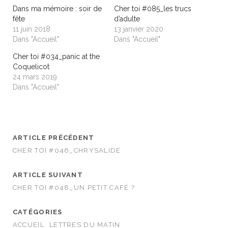
r
r
T
F
Dans ma mémoire : soir de
Cher toi #085_les trucs
w
a
fête
d’adulte
i
c
t
e
11 juin 2018
13 janvier 2020
t
b
Dans "Accueil"
Dans "Accueil"
e
o
r
o
(
k
Cher toi #034_panic at the
o
(
Coquelicot
u
o
v
u
24 mars 2019
r
v
Dans "Accueil"
e
r
d
e
a
d
n
a
s
n
u
s
n
u
e
n
ARTICLE PRÉCÉDENT
n
e
o
n
CHER TOI #046_CHRYSALIDE
u
o
v
u
e
v
l
e
ARTICLE SUIVANT
l
l
e
l
CHER TOI #048_UN PETIT CAFÉ ?
f
e
e
f
n
e
CATÉGORIES
ê
n
t
ê
ACCUEIL
LETTRES DU MATIN
r
t