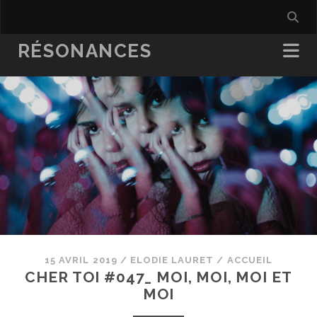
RÉSONANCES
15 AVRIL 2019
/
ELODIE LAURET
/
ACCUEIL
CHER TOI #047_ MOI, MOI, MOI ET
MOI