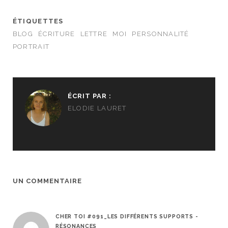
e
r
)
e
)
ÉTIQUETTES
BLOG
ÉCRITURE
LETTRE
MOI
PERSONNALITÉ
PORTRAIT
ÉCRIT PAR :
ELODIE LAURET
UN COMMENTAIRE
CHER TOI #091_LES DIFFÉRENTS SUPPORTS -
RÉSONANCES