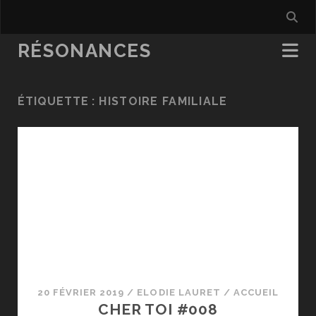
RÉSONANCES
ÉTIQUETTE :
HISTOIRE FAMILIALE
20 FÉVRIER 2019
/
ELODIE LAURET
/
ACCUEIL
CHER TOI #008