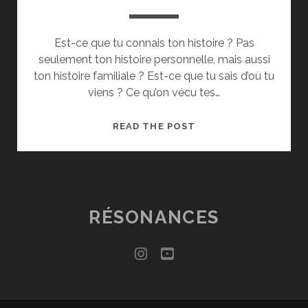
Est-ce que tu connais ton histoire ? Pas
seulement ton histoire personnelle, mais aussi
ton histoire familiale ? Est-ce que tu sais d’où tu
viens ? Ce qu’on vécu tes…
CHER
READ THE POST
TOI
#008
RÉSONANCES
instagram
youtube