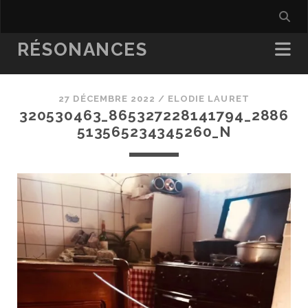
RÉSONANCES
27 DÉCEMBRE 2022 /
ELODIE LAURET
320530463_865327228141794_2886
513565234345260_N