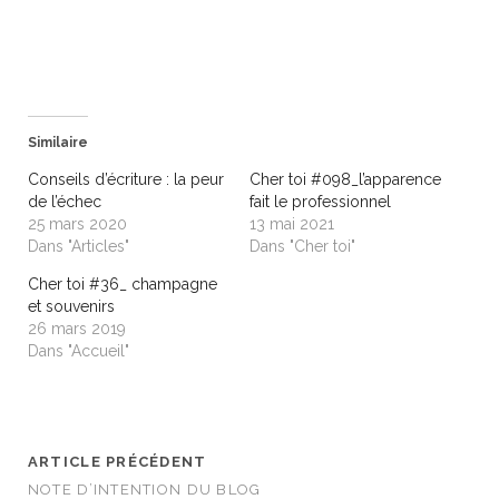
r
r
p
p
a
a
r
r
t
t
a
a
g
g
e
e
r
r
s
s
Similaire
u
u
r
r
T
F
Conseils d’écriture : la peur
Cher toi #098_l’apparence
w
a
de l’échec
fait le professionnel
i
c
t
e
25 mars 2020
13 mai 2021
t
b
Dans "Articles"
Dans "Cher toi"
e
o
r
o
(
k
Cher toi #36_ champagne
o
(
et souvenirs
u
o
v
u
26 mars 2019
r
v
Dans "Accueil"
e
r
d
e
a
d
n
a
s
n
u
s
n
u
e
n
ARTICLE PRÉCÉDENT
n
e
o
n
NOTE D’INTENTION DU BLOG
u
o