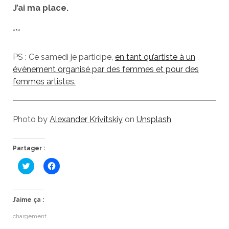
J’ai ma place.
***
PS : Ce samedi je participe,
en tant qu’artiste à un
évènement organisé par des femmes et pour des
femmes artistes.
Photo by
Alexander Krivitskiy
on
Unsplash
Partager :
C
C
l
l
i
i
q
q
u
u
e
e
J’aime ça :
z
z
p
p
chargement…
o
o
u
u