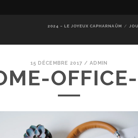
2024 – LE JOYEUX CAPHARNAÜM
JOU
15 DÉCEMBRE 2017 /
ADMIN
OME-OFFICE-