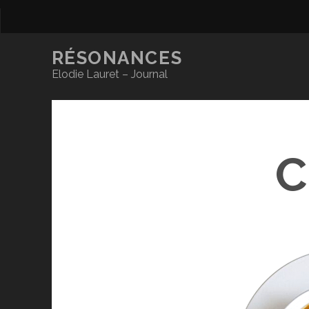
RÉSONANCES
Elodie Lauret – Journal
C