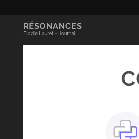
RÉSONANCES
Elodie Lauret – Journal
C