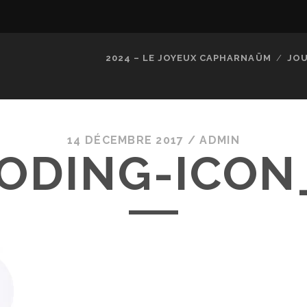
2024 – LE JOYEUX CAPHARNAÜM
JOU
14 DÉCEMBRE 2017 /
ADMIN
ODING-ICON