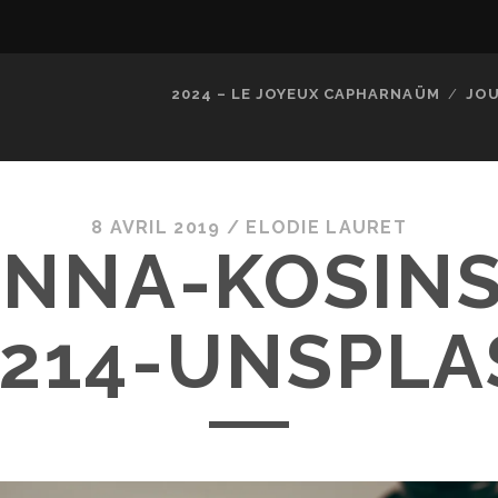
2024 – LE JOYEUX CAPHARNAÜM
JOU
8 AVRIL 2019 /
ELODIE LAURET
NNA-KOSIN
4214-UNSPLA