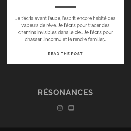
Je t’écris avant l’aube, l’esprit encore habité des
vapeurs de rêve. Je t’écris pour tracer des
chemins invisibles dans le ciel. Je t’écris pour
chasser l’inconnu et le rendre familier,…
CHER
READ THE POST
TOI
#029_AVANT
L’AUBE
RÉSONANCES
instagram
youtube