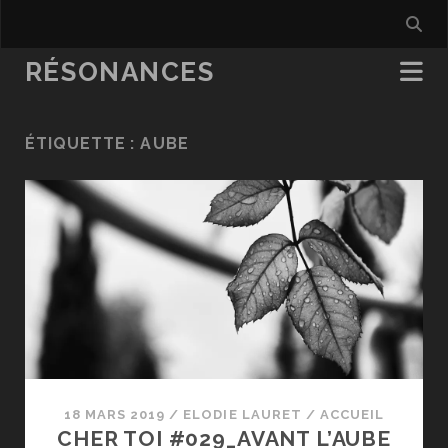
RÉSONANCES
ÉTIQUETTE :
AUBE
18 MARS 2019
/
ELODIE LAURET
/
ACCUEIL
CHER TOI #029_AVANT L’AUBE